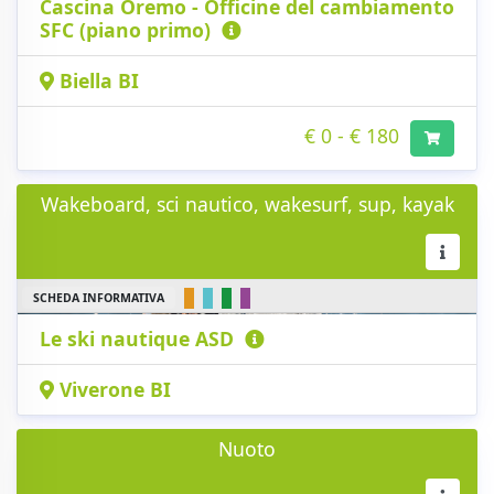
Cascina Oremo - Officine del cambiamento
SFC (piano primo)
Biella BI
€ 0 - € 180
Wakeboard, sci nautico, wakesurf, sup, kayak
SCHEDA INFORMATIVA
Le ski nautique ASD
Viverone BI
Nuoto